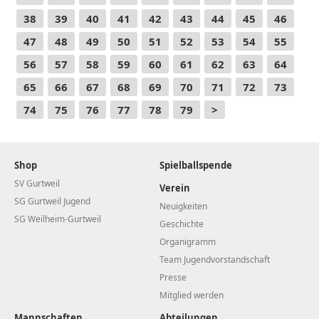
38
39
40
41
42
43
44
45
46
47
48
49
50
51
52
53
54
55
56
57
58
59
60
61
62
63
64
65
66
67
68
69
70
71
72
73
74
75
76
77
78
79
>
Shop
Spielballspende
SV Gurtweil
Verein
SG Gurtweil Jugend
Neuigkeiten
SG Weilheim-Gurtweil
Geschichte
Organigramm
Team Jugendvorstandschaft
Presse
Mitglied werden
Mannschaften
Abteilungen