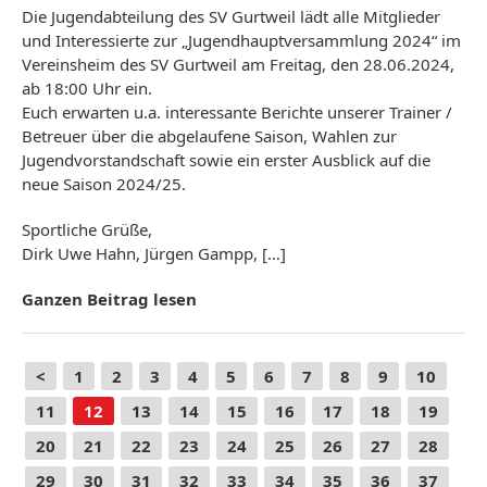
Die Jugendabteilung des SV Gurtweil lädt alle Mitglieder
und Interessierte zur „Jugendhauptversammlung 2024“ im
Vereinsheim des SV Gurtweil am Freitag, den 28.06.2024,
ab 18:00 Uhr ein.
Euch erwarten u.a. interessante Berichte unserer Trainer /
Betreuer über die abgelaufene Saison, Wahlen zur
Jugendvorstandschaft sowie ein erster Ausblick auf die
neue Saison 2024/25.
Sportliche Grüße,
Dirk Uwe Hahn, Jürgen Gampp, […]
Ganzen Beitrag lesen
<
1
2
3
4
5
6
7
8
9
10
11
12
13
14
15
16
17
18
19
20
21
22
23
24
25
26
27
28
29
30
31
32
33
34
35
36
37