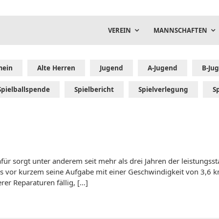
VEREIN
MANNSCHAFTEN
mein
Alte Herren
Jugend
A-Jugend
B-Ju
Spielballspende
Spielbericht
Spielverlegung
S
 Dafür sorgt unter anderem seit mehr als drei Jahren der leistung
bis vor kurzem seine Aufgabe mit einer Geschwindigkeit von 3,6 k
er Reparaturen fällig, […]