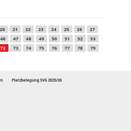
20
21
22
23
24
25
26
27
46
47
48
49
50
51
52
53
72
73
74
75
76
77
78
79
in
Platzbelegung SVG 2025/26