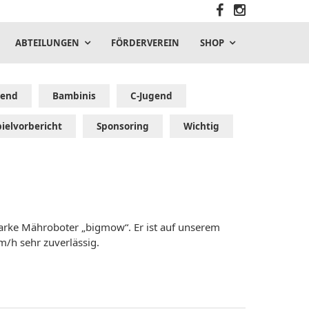
ABTEILUNGEN
FÖRDERVEREIN
SHOP
gend
Bambinis
C-Jugend
pielvorbericht
Sponsoring
Wichtig
sstarke Mähroboter „bigmow“. Er ist auf unserem
m/h sehr zuverlässig.