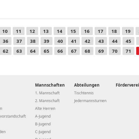
10
11
12
13
14
15
16
17
18
19
36
37
38
39
40
41
42
43
44
45
62
63
64
65
66
67
68
69
70
71
Mannschaften
Abteilungen
Fördervere
1. Mannschaft
Tischtennis
2. Mannschaft
Jedermannsturnen
m
Alte Herren
vorstandschaft
A-Jugend
B-Jugend
den
C-Jugend