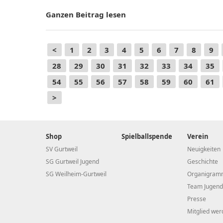
Ganzen Beitrag lesen
<
1
2
3
4
5
6
7
8
9
28
29
30
31
32
33
34
35
54
55
56
57
58
59
60
61
>
Shop
Spielballspende
Verein
SV Gurtweil
Neuigkeiten
SG Gurtweil Jugend
Geschichte
SG Weilheim-Gurtweil
Organigram
Team Jugend
Presse
Mitglied wer