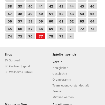
38
39
40
41
42
43
44
45
46
47
48
49
50
51
52
53
54
55
56
57
58
59
60
61
62
63
64
65
66
67
68
69
70
71
72
73
74
75
76
77
78
79
>
Shop
Spielballspende
SV Gurtweil
Verein
SG Gurtweil Jugend
Neuigkeiten
SG Weilheim-Gurtweil
Geschichte
Organigramm
Team Jugendvorstandschaft
Presse
Mitglied werden
Mannschaften
Abteilungen