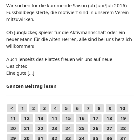
Wir suchen für die kommende Saison (ab Juni/Juli 2016)
Fussballbegeisterte, die motiviert sind in unserem Verein
mitzuwirken.
Ob Jungkicker, Spieler für die Aktivmannschaft oder ein
neuer Mann für die Alten Herren, alle sind bei uns herzlich
willkommen!
Auch jenseits des Platzes freuen wir uns auf neue
Gesichter.
Eine gute […]
Ganzen Beitrag lesen
<
1
2
3
4
5
6
7
8
9
10
11
12
13
14
15
16
17
18
19
20
21
22
23
24
25
26
27
28
29
30
31
32
33
34
35
36
37