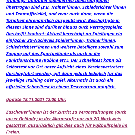
Trainings- und/oder Spielbetrieb Dienstaufgaben
übertragen sind (z.B. Trainer*innen, Schiedsrichter*innen
und Teamoffizielle), und zwar auch dann, wenn die
Tätigkeit ehrenamtlich ausgeübt wird. Beschäftigte in
diesem Sinne sind darüber hinaus auch Vertragsspieler.
Das heißt konkret: Aktuell berechtigt an Spieltagen ein
einfacher 3G-Nachweis Spieler*innen, Trainer*innen,
Schiedsrichter*innen und weitere Beteiligte sowohl zum
Zugang auf das Sportgelände als auch in die
Funktionsräume (Kabine etc.). Der Schnelltest kann als
Selbsttest vor Ort unter Aufsicht eines Vereinsvertreters
durchgeführt werden, gilt dann jedoch lediglich für das
jeweilige Training oder Spiel. Alternativ ist auch ein
offizieller Schnelltest in einem Testzentrum möglich.
Update 18.11.2021 12:00 Uhr:
Zuschauer*innen ist der Zutritt zu Veranstaltungen (auch
unser Gelände) in der Alarmstufe nur mit 2G-Nachweis
gestattet, ausdrücklich gilt dies auch für Fußballspiele im
Freien.