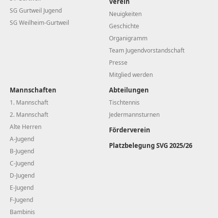
Verein
SG Gurtweil Jugend
Neuigkeiten
SG Weilheim-Gurtweil
Geschichte
Organigramm
Team Jugendvorstandschaft
Presse
Mitglied werden
Mannschaften
Abteilungen
1. Mannschaft
Tischtennis
2. Mannschaft
Jedermannsturnen
Alte Herren
Förderverein
A-Jugend
Platzbelegung SVG 2025/26
B-Jugend
C-Jugend
D-Jugend
E-Jugend
F-Jugend
Bambinis