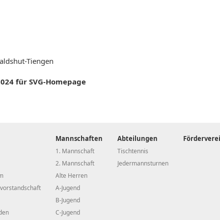
Waldshut-Tiengen
2024 für SVG-Homepage
Mannschaften
Abteilungen
Fördervere
1. Mannschaft
Tischtennis
2. Mannschaft
Jedermannsturnen
m
Alte Herren
vorstandschaft
A-Jugend
B-Jugend
den
C-Jugend