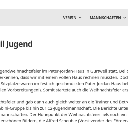
VEREIN
MANNSCHAFTEN
il Jugend
Jugendweihnachtsfeier im Pater-Jordan-Haus in Gurtweil statt. Be
erkennen, dass wir mit einem vollen Haus rechnen mussten. Doc
itzplätze waren im festlich geschmückten Pater-Jordan-Haus be
llen Vorbereitungen!). Somit startete auch die Weihnachtsfeier er
tsfeier und gab dann auch gleich weiter an die Trainer und Betre
ni-Gruppe bis hin zur C2-Jugendmannschaft. Die Berichte unters
nnschaften. Der Höhepunkt der Weihnachtsfeier ließ noch ein wen
rschönen Bildern, die Alfred Scheuble (Vorsitzender des Förde