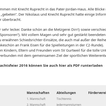
men mit Knecht Ruprecht in das Pater-Jordan-Haus. Alle Blicke r
„gebeten“. Der Nikolaus und Knecht Ruprecht hatte einige Infor
 überbracht.
ar sehr lecker. Danke schön an die Metzgerei Dirr!) sowie verschi
n-Sponsoren“). Mit vollem Magen und sehr gut gestärkt beendeten
zu erwähnen Schiedsrichter-Einsätze, die auch mal außer der Rei
schön an Frank Eisen für die Spielleitungen in der C2-Runde).
Kindern, Eltern und Freunden vom SV Gurtweil für die tolle Unt
 verbunden mit dem gemeinsamen Ziel der sportlichen Weiterentw
chtsfeier 2016 können Sie auch hier als PDF runterladen
Mannschaften
Abteilungen
Fördervere
1. Mannschaft
Tischtennis
2. Mannschaft
Jedermannsturnen