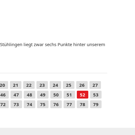
tühlingen liegt zwar sechs Punkte hinter unserem
20
21
22
23
24
25
26
27
46
47
48
49
50
51
52
53
72
73
74
75
76
77
78
79