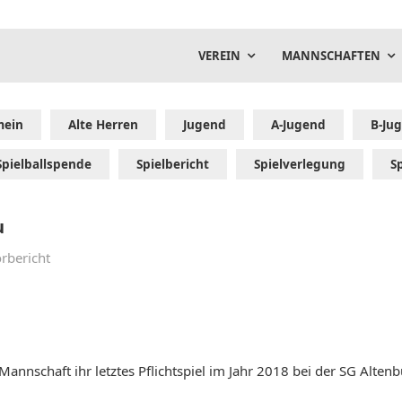
VEREIN
MANNSCHAFTEN
mein
Alte Herren
Jugend
A-Jugend
B-Ju
Spielballspende
Spielbericht
Spielverlegung
S
u
orbericht
schaft ihr letztes Pflichtspiel im Jahr 2018 bei der SG Altenb