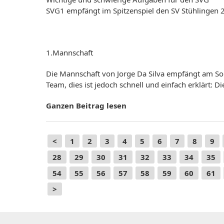
SVG1 empfängt im Spitzenspiel den SV Stühlingen
1.Mannschaft
Die Mannschaft von Jorge Da Silva empfängt am So
Team, dies ist jedoch schnell und einfach erklärt: Di
Ganzen Beitrag lesen
<
1
2
3
4
5
6
7
8
9
28
29
30
31
32
33
34
35
54
55
56
57
58
59
60
61
>