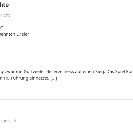
chte
richt
n“
sehnten Dreier
gt, war die Gurtweiler Reserve heiss auf einen Sieg. Das Spiel ko
r 1:0 Führung einnetzte. […]
orbericht