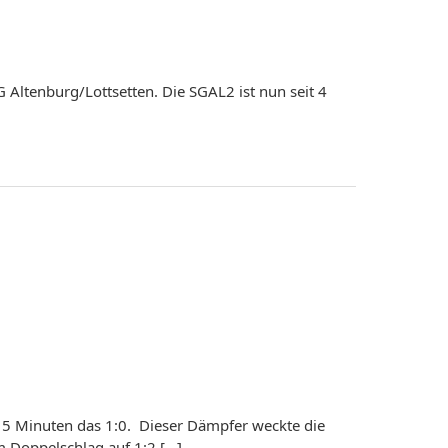
Altenburg/Lottsetten. Die SGAL2 ist nun seit 4
 15 Minuten das 1:0. Dieser Dämpfer weckte die
m Doppelschlag auf 1:2 […]