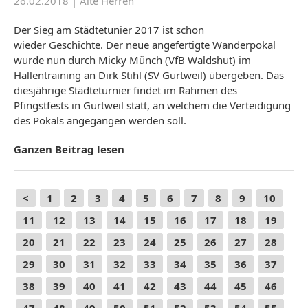
26.02.2018 |
Alte Herren
Der Sieg am Städtetunier 2017 ist schon
wieder Geschichte. Der neue angefertigte Wanderpokal
wurde nun durch Micky Münch (VfB Waldshut) im
Hallentraining an Dirk Stihl (SV Gurtweil) übergeben. Das
diesjährige Städteturnier findet im Rahmen des
Pfingstfests in Gurtweil statt, an welchem die Verteidigung
des Pokals angegangen werden soll.
Ganzen Beitrag lesen
<
1
2
3
4
5
6
7
8
9
10
11
12
13
14
15
16
17
18
19
20
21
22
23
24
25
26
27
28
29
30
31
32
33
34
35
36
37
38
39
40
41
42
43
44
45
46
47
48
49
50
51
52
53
54
55