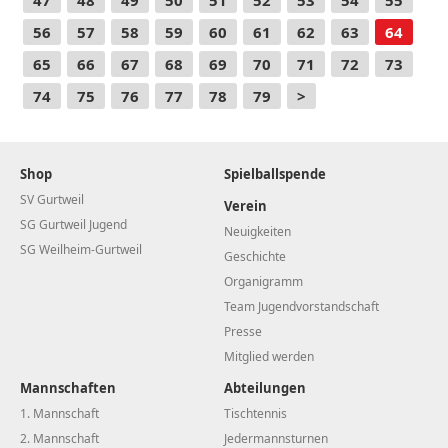
56
57
58
59
60
61
62
63
64
65
66
67
68
69
70
71
72
73
74
75
76
77
78
79
>
Shop
Spielballspende
SV Gurtweil
Verein
SG Gurtweil Jugend
Neuigkeiten
SG Weilheim-Gurtweil
Geschichte
Organigramm
Team Jugendvorstandschaft
Presse
Mitglied werden
Mannschaften
Abteilungen
1. Mannschaft
Tischtennis
2. Mannschaft
Jedermannsturnen