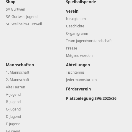
Shop
Spielballspende
SV Gurtweil
Verein
SG Gurtweil Jugend
Neuigkeiten
SG Weilheim-Gurtweil
Geschichte
Organigramm
Team Jugendvorstandschaft
Presse
Mitglied werden
Mannschaften
Abteilungen
1. Mannschaft
Tischtennis
2. Mannschaft
Jedermannsturnen
Alte Herren
Förderverein
A-Jugend
Platzbelegung SVG 2025/26
B-Jugend
C-Jugend
D-Jugend
E-Jugend
F-Jugend