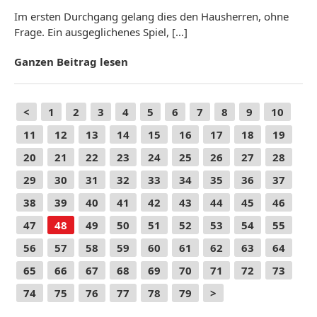
Im ersten Durchgang gelang dies den Hausherren, ohne
Frage. Ein ausgeglichenes Spiel, […]
Ganzen Beitrag lesen
<
1
2
3
4
5
6
7
8
9
10
11
12
13
14
15
16
17
18
19
20
21
22
23
24
25
26
27
28
29
30
31
32
33
34
35
36
37
38
39
40
41
42
43
44
45
46
47
48
49
50
51
52
53
54
55
56
57
58
59
60
61
62
63
64
65
66
67
68
69
70
71
72
73
74
75
76
77
78
79
>