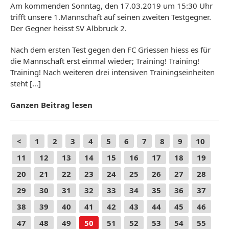
Am kommenden Sonntag, den 17.03.2019 um 15:30 Uhr
trifft unsere 1.Mannschaft auf seinen zweiten Testgegner.
Der Gegner heisst SV Albbruck 2.
Nach dem ersten Test gegen den FC Griessen hiess es für
die Mannschaft erst einmal wieder; Training! Training!
Training! Nach weiteren drei intensiven Trainingseinheiten
steht […]
Ganzen Beitrag lesen
<
1
2
3
4
5
6
7
8
9
10
11
12
13
14
15
16
17
18
19
20
21
22
23
24
25
26
27
28
29
30
31
32
33
34
35
36
37
38
39
40
41
42
43
44
45
46
47
48
49
50
51
52
53
54
55