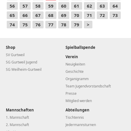
56
57
58
59
60
61
62
63
64
65
66
67
68
69
70
71
72
73
74
75
76
77
78
79
>
Shop
Spielballspende
SV Gurtweil
Verein
SG Gurtweil Jugend
Neuigkeiten
SG Weilheim-Gurtweil
Geschichte
Organigramm
Team Jugendvorstandschaft
Presse
Mitglied werden
Mannschaften
Abteilungen
1. Mannschaft
Tischtennis
2. Mannschaft
Jedermannsturnen