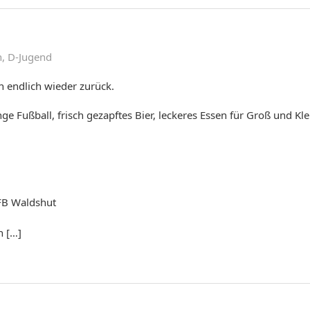
n
,
D-Jugend
en endlich wieder zurück.
e Fußball, frisch gezapftes Bier, leckeres Essen für Groß und Kle
VFB Waldshut
n […]