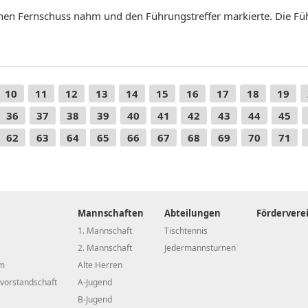
inen Fernschuss nahm und den Führungstreffer markierte. Die Fü
10
11
12
13
14
15
16
17
18
19
36
37
38
39
40
41
42
43
44
45
62
63
64
65
66
67
68
69
70
71
Mannschaften
Abteilungen
Fördervere
1. Mannschaft
Tischtennis
2. Mannschaft
Jedermannsturnen
m
Alte Herren
vorstandschaft
A-Jugend
B-Jugend