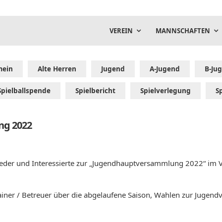
VEREIN
MANNSCHAFTEN
mein
Alte Herren
Jugend
A-Jugend
B-Ju
Spielballspende
Spielbericht
Spielverlegung
S
ng 2022
glieder und Interessierte zur „Jugendhauptversammlung 2022“ im 
rainer / Betreuer über die abgelaufene Saison, Wahlen zur Jugend