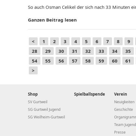
So auch Osman Celikel der sich nach 33 Minuten e
Ganzen Beitrag lesen
<
1
2
3
4
5
6
7
8
9
28
29
30
31
32
33
34
35
54
55
56
57
58
59
60
61
>
Shop
Spielballspende
Verein
SV Gurtweil
Neuigkeiten
SG Gurtweil Jugend
Geschichte
SG Weilheim-Gurtweil
Organigram
Team Jugend
Presse