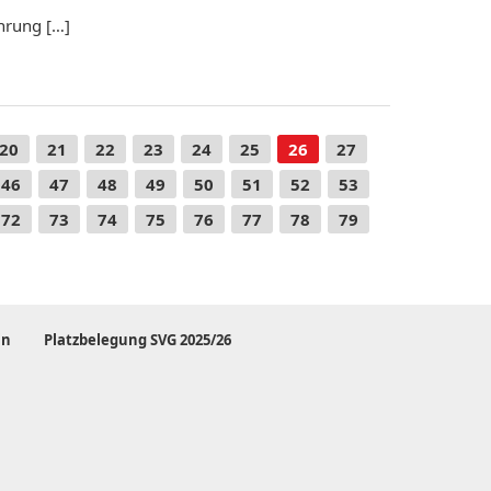
hrung […]
20
21
22
23
24
25
26
27
46
47
48
49
50
51
52
53
72
73
74
75
76
77
78
79
in
Platzbelegung SVG 2025/26