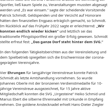
Sportler, ließ kaum Spiele zu, Veranstaltungen mussten abgesagt
werden und „Es war einsam.“ sagte der scheidende Vorsitzende
Patrick Schmidt. Geldspenden und der Verzicht auf Honorare
hätten den finanziellen Engpass erträglich gemacht, so Schmidt.
Im Rückblick auf das Frühjahr 2022 sagte er erleichternd:
„Wir
konnten endlich wieder kicken“
und letztlich sei das
traditionelle Pfingstsportfest ein großer Erfolg gewesen. Schmidt
stellte erfreut fest:
„Das ganze Dorf steht hinter dem SVG.“
In den folgenden Tätigkeitsberichten aus der Vereinsleitung und
dem Spielbetrieb spiegelten sich die Erschwernisse der corona-
geprägten Vereinsjahre.
Vier
Ehrungen
für langjährige Vereinstreue konnte Patrick
Schmidt als letzte Amtshandlung vornehmen. So wurde
Johannes Oberle mit der bronzenen Verdienstmedaille für 10-
jährige Vereinstreue ausgezeichnet, für 15 Jahre aktive
Mitgliedschaft konnten die SVG „Urgesteine“ Heiko Schmid und
Marius Ebert die silberne Ehrennadel mit Urkunde in Empfang
nehmen. Die goldene Anstecknadel erhielt Hans-Dieter Ziegler